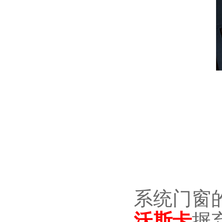
系统门窗
沃斯卡
摒弃